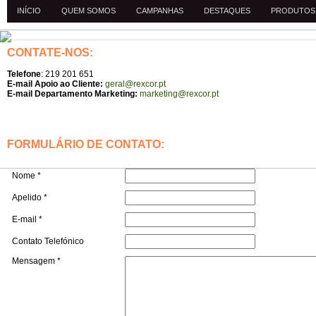
INÍCIO
QUEM SOMOS
CAMPANHAS
DESTAQUES
PRODUTOS
CONTATE-NOS:
Telefone
: 219 201 651
E-mail Apoio ao Cliente:
geral@rexcor.pt
E-mail Departamento Marketing:
marketing@rexcor.pt
FORMULÁRIO DE CONTATO:
Nome
*
Apelido
*
E-mail
*
Contato Telefónico
Mensagem
*